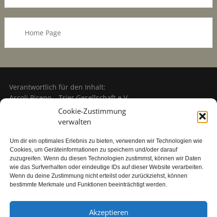
Home Page
Verantwortlich für den Inhalt:
Ascoli Piceno – Trier Gesellschaft e.V.
Amtsgericht Wittlich: VR 3369
Cookie-Zustimmung
verwalten
Um dir ein optimales Erlebnis zu bieten, verwenden wir Technologien wie
Partner und Sponsoren des Vereins
Cookies, um Geräteinformationen zu speichern und/oder darauf
zuzugreifen. Wenn du diesen Technologien zustimmst, können wir Daten
wie das Surfverhalten oder eindeutige IDs auf dieser Website verarbeiten.
Wenn du deine Zustimmung nicht erteilst oder zurückziehst, können
bestimmte Merkmale und Funktionen beeinträchtigt werden.
Akzeptieren
Headerfoto: Piazza del Popolo (Copyright Enzo Morganti -