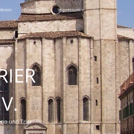
Verein
Downloads
Impressum
RIER
V.
eno und Trier