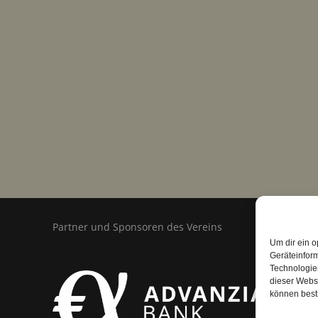
Partner und Sponsoren des Vereins
Um dir ein o
Geräteinfor
Technologien
dieser Websi
können best