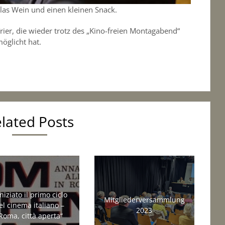
as Wein und einen kleinen Snack.
er, die wieder trotz des „Kino-freien Montagabend“
öglicht hat.
lated Posts
iniziato il primo ciclo
Mitgliederversammlung
el cinema italiano –
2023
Roma, città aperta“