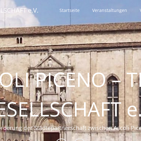
LSCHAFT e.V.
Startseite
Veranstaltungen
OLI PICENO – T
ESELLSCHAFT e.
örderung der Städtepartnerschaft zwischen Ascoli Pic