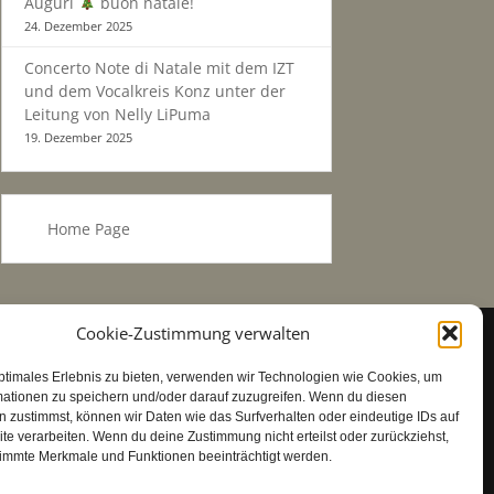
Auguri
buon natale!
24. Dezember 2025
Concerto Note di Natale mit dem IZT
und dem Vocalkreis Konz unter der
Leitung von Nelly LiPuma
19. Dezember 2025
Home Page
Cookie-Zustimmung verwalten
Headerfoto: Piazza del Popolo (Copyright
Enzo Morganti - Ascoli Piceno)
ptimales Erlebnis zu bieten, verwenden wir Technologien wie Cookies, um
mationen zu speichern und/oder darauf zuzugreifen. Wenn du diesen
 zustimmst, können wir Daten wie das Surfverhalten oder eindeutige IDs auf
te verarbeiten. Wenn du deine Zustimmung nicht erteilst oder zurückziehst,
immte Merkmale und Funktionen beeinträchtigt werden.