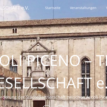
LSCHAFT e.V.
Startseite
Veranstaltungen
OLI PICENO – T
ESELLSCHAFT e.
örderung der Städtepartnerschaft zwischen Ascoli Pic