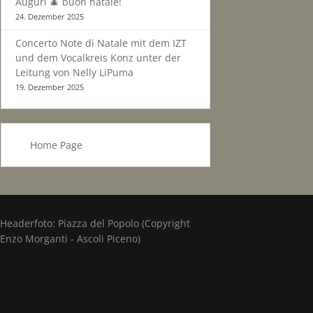
Auguri 🎄 buon natale!
24. Dezember 2025
Concerto Note di Natale mit dem IZT
und dem Vocalkreis Konz unter der
Leitung von Nelly LiPuma
19. Dezember 2025
Home Page
Headerfoto: Piazza del Popolo (Copyright
Enzo Morganti - Ascoli Piceno)