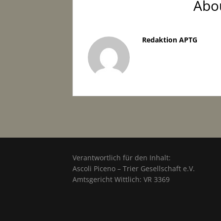
Abo
Redaktion APTG
Verantwortlich für den Inhalt:
Ascoli Piceno – Trier Gesellschaft e.V.
Amtsgericht Wittlich: VR 3369