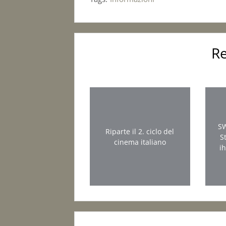
Re
SW
Riparte il 2. ciclo del
S
cinema italiano
i