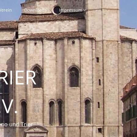
Verein
Downloads
Impressum
RIER
V.
eno und Trier