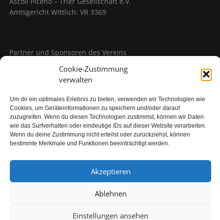
Ascoli Piceno – Trier Gesellschaft e.V.
Amtsgericht Wittlich: VR 3369
Partner und Sponsoren des Vereins
Cookie-Zustimmung
verwalten
Um dir ein optimales Erlebnis zu bieten, verwenden wir Technologien wie
Cookies, um Geräteinformationen zu speichern und/oder darauf
zuzugreifen. Wenn du diesen Technologien zustimmst, können wir Daten
wie das Surfverhalten oder eindeutige IDs auf dieser Website verarbeiten.
Wenn du deine Zustimmung nicht erteilst oder zurückziehst, können
bestimmte Merkmale und Funktionen beeinträchtigt werden.
Headerfoto: Piazza del Popolo (Copyright Enzo Morganti -
Akzeptieren
Ascoli Piceno)
Ablehnen
Einstellungen ansehen