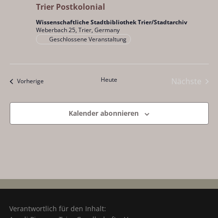
Trier Postkolonial
Wissenschaftliche Stadtbibliothek Trier/Stadtarchiv
Weberbach 25, Trier, Germany
Geschlossene Veranstaltung
Heute
Nächste
Veranstaltungen
Vorherige
Veranst
Kalender abonnieren
Verantwortlich für den Inhalt: