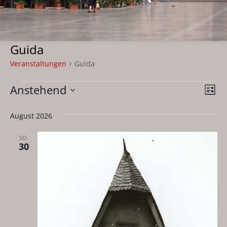
Guida
Veranstaltungen
Guida
Veranstaltungen
Anstehend
Ans
Ver
Liste
Ans
Datum
Nav
wählen.
August 2026
Nav
SO.
30