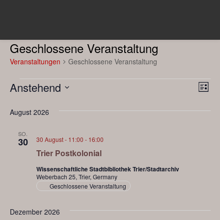
Geschlossene Veranstaltung
Veranstaltungen
Geschlossene Veranstaltung
Veranstaltungen
Ansi
Ver
Anstehend
Liste
Ans
Datum
Navi
wählen.
August 2026
Nav
SO.
30 August - 11:00
-
16:00
30
Trier Postkolonial
Wissenschaftliche Stadtbibliothek Trier/Stadtarchiv
Weberbach 25, Trier, Germany
Geschlossene Veranstaltung
Dezember 2026