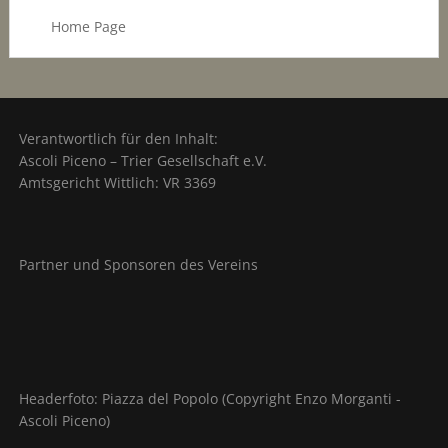
Home Page
Verantwortlich für den Inhalt:
Ascoli Piceno – Trier Gesellschaft e.V.
Amtsgericht Wittlich: VR 3369
Partner und Sponsoren des Vereins
Headerfoto: Piazza del Popolo (Copyright Enzo Morganti -
Ascoli Piceno)