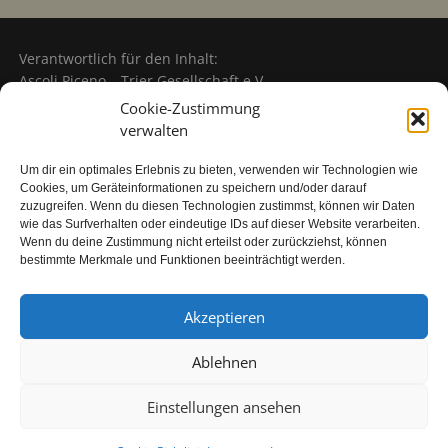
Verantwortlich für den Inhalt:
Ascoli Piceno – Trier Gesellschaft e.V.
Amtsgericht Wittlich: VR 3369
Cookie-Zustimmung
verwalten
Um dir ein optimales Erlebnis zu bieten, verwenden wir Technologien wie
Partner und Sponsoren des Vereins
Cookies, um Geräteinformationen zu speichern und/oder darauf
zuzugreifen. Wenn du diesen Technologien zustimmst, können wir Daten
wie das Surfverhalten oder eindeutige IDs auf dieser Website verarbeiten.
Wenn du deine Zustimmung nicht erteilst oder zurückziehst, können
bestimmte Merkmale und Funktionen beeinträchtigt werden.
Akzeptieren
Headerfoto: Piazza del Popolo (Copyright Enzo Morganti -
Ascoli Piceno)
Ablehnen
Einstellungen ansehen
© 2026 ASCOLI PICENO – TRIER GESELLSCHAFT e.V.
| Theme