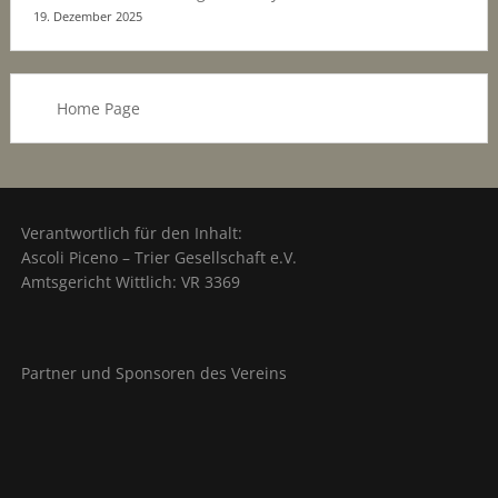
19. Dezember 2025
Home Page
Verantwortlich für den Inhalt:
Ascoli Piceno – Trier Gesellschaft e.V.
Amtsgericht Wittlich: VR 3369
Partner und Sponsoren des Vereins