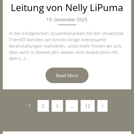
Leitung von Nelly LiPuma
19. Dezember 2025
In der erfolgreichen Zusammenarbeit mit der Universität
Trier/IZT konnten wir bereits einige interessante
Veranstaltungen realisieren, umso mehr freuen wir uns,
dass auch in diesem Jahr wieder eine Kooperation mit
dem […]...
Read More
Seitennummerierung
1
2
3
…
12
der
Beiträge